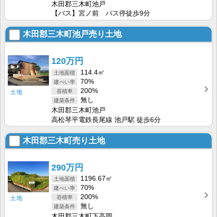
木田郡三木町池戸
【バス】宮ノ前 バス停徒歩9分
木田郡三木町池戸売り土地
120万円
114.4㎡
70%
200%
土地
無し
木田郡三木町池戸
高松琴平電鉄長尾線 池戸駅 徒歩6分
木田郡三木町売り土地
290万円
1196.67㎡
70%
200%
土地
無し
木田郡三木町下高岡