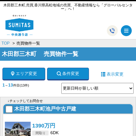
木田郡三木町,売買,香川県高松地域の売買、不動産情報なら「グローバルセンタ
ー」へ！
メ
TOP
売買物件一覧
木田郡三木町 売買物件一覧
エリア変更
条件変更
表示変更
1
13
～
件目
(13件)
↓チェックしてお問合せ
木田郡三木町池戸中古戸建
1390万円
6DK