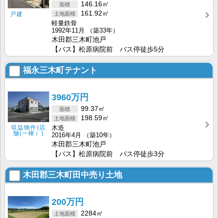
146.16㎡
161.92㎡
戸建
軽量鉄骨
1992年11月
（築33年）
木田郡三木町池戸
【バス】松原病院前 バス停徒歩5分
福永三木町テナント
3960万円
99.37㎡
198.59㎡
木造
収益物件(店
舗(一棟）)
2016年4月
（築10年）
木田郡三木町池戸
【バス】松原病院前 バス停徒歩3分
木田郡三木町田中売り土地
200万円
2284㎡