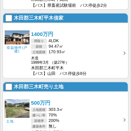
【バス】県畜産試験場前 バス停徒歩2分
木田郡三木町平木借家
1400万円
4LDK
94.47㎡
収益物件(戸
建)
170.93㎡
木造
1999年3月
（築27年）
木田郡三木町平木
【バス】山田 バス停徒歩8分
木田郡三木町売り土地
500万円
303.3㎡
70%
200%
土地
無し