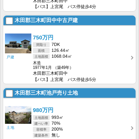
木田郡三木町田中
【バス】上宮尾 バス停徒歩4分
木田郡三木町田中中古戸建
750万円
7DK
126.44㎡
1068.04㎡
戸建
木造
1977年1月
（築49年）
木田郡三木町田中
【バス】上宮尾 バス停徒歩5分
木田郡三木町池戸売り土地
980万円
993㎡
70%
土地
200%
無し