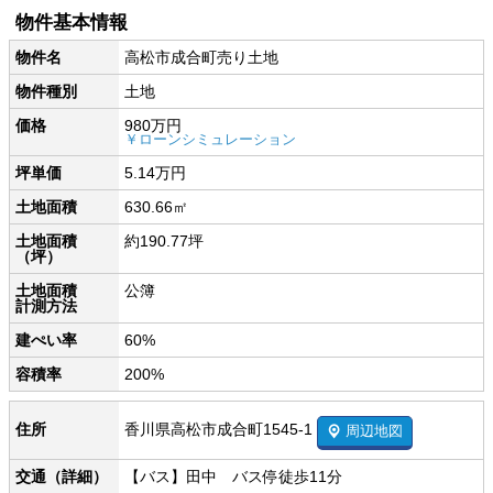
物件基本情報
物件名
高松市成合町売り土地
物件種別
土地
価格
980万円
￥ローンシミュレーション
坪単価
5.14万円
土地面積
630.66㎡
土地面積
約190.77坪
（坪）
土地面積
公簿
計測方法
建ぺい率
60%
容積率
200%
香川県高松市成合町1545-1
住所
周辺地図
交通（詳細）
【バス】田中 バス停徒歩11分