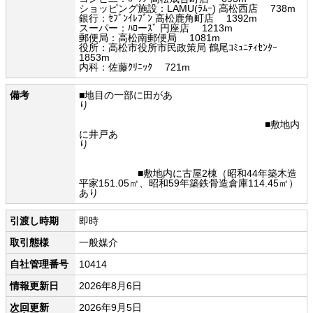
ショッピング施設：LAMU(ﾗﾑｰ) 高松西店 738m
銀行：ｾﾌﾞﾝｲﾚﾌﾞﾝ 高松鹿角町店 1392m
スーパー：ﾊﾛーｽﾞ 円座店 1213m
郵便局：高松南郵便局 1081m
役所：高松市役所市民政策局 鶴尾ｺﾐｭﾆﾃｨｾﾝﾀｰ
1853m
内科：佐藤ｸﾘﾆｯｸ 721m
備考
■地目の一部に田があ
り
■敷地内
に井戸あ
り
■敷地内に古屋2棟（昭和44年築木造
平家151.05㎡、昭和59年築鉄骨造倉庫114.45㎡）
あり
引渡し時期
即時
取引態様
一般媒介
自社管理番号
10414
情報更新日
2026年8月6日
次回更新
2026年9月5日