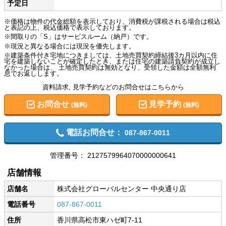
予定日
※価格は物件の代金総額を表示しており、消費税が課税される場合は税込
と表記の上、税込価格で表示しております。
※間取りの「S」はサービスルーム（納戸）です。
※現況と異なる場合には現況を優先します。
※建築条件付き宅地につきましては、土地売買契約締結後3カ月以内に住
宅を建築しないことが確定したとき、または住宅の建築請負契約が成立し
なかった場合は、 土地売買契約は無効となり、受領した金額は全額無利
息でお返しします。
資料請求, 見学予約などのお問合せはこちらから
お問合せ
見学予約
(無料)
(無料)
電話お問合せ：
087-867-0011
管理番号：
2127579964070000000641
店舗情報
店舗名
株式会社グローバルセンター 中央通り店
電話番号
087-867-0011
住所
香川県高松市東ハゼ町7-11