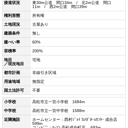
接道状況
東30m公道 間口34m / 北2m公道 間口
11m / 西2m公道 間口39m
権利形態
所有権
土地現況
古屋あり
建築条件
無し
建ぺい率
60%
容積率
200%
地目
宅地
／現況地目
都市計画
非線引き区域
用途地域
無指定
国土法許可
不要
小学校
高松市立一宮小学校 1684m
中学校
高松市立一宮中学校 1588m
近隣施設
ホームセンター：西村ｼﾞｮｲ Sﾒｶﾞﾎｰﾑｾﾝﾀｰ 成合店
599m
コンビ二：ﾛｰｿﾝ 高松成合町店 693m