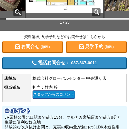
1 / 23
資料請求, 見学予約などのお問合せはこちらから
お問合せ
見学予約
(無料)
(無料)
電話お問合せ：
087-867-0011
店舗名
株式会社グローバルセンター 中央通り店
担当者名
担当：竹内 梓
スタッフからのコメント
ポイント
JR栗林公園北口駅まで徒歩13分、マルナカ宮脇店まで徒歩8分と
生活に便利な好立地
開放的な吹き抜け玄関と、充実の収納量が魅力の3LDK木造住宅