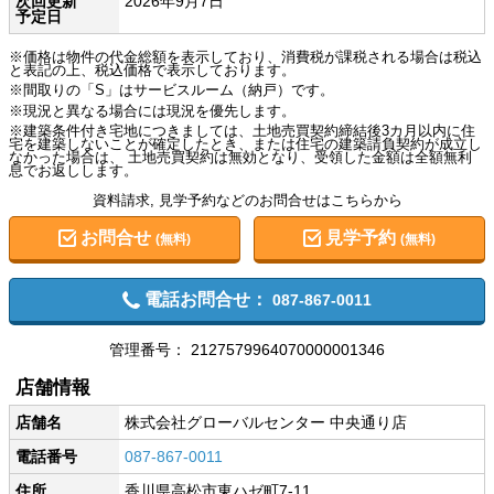
次回更新
2026年9月7日
予定日
※価格は物件の代金総額を表示しており、消費税が課税される場合は税込
と表記の上、税込価格で表示しております。
※間取りの「S」はサービスルーム（納戸）です。
※現況と異なる場合には現況を優先します。
※建築条件付き宅地につきましては、土地売買契約締結後3カ月以内に住
宅を建築しないことが確定したとき、または住宅の建築請負契約が成立し
なかった場合は、 土地売買契約は無効となり、受領した金額は全額無利
息でお返しします。
資料請求, 見学予約などのお問合せはこちらから
お問合せ
見学予約
(無料)
(無料)
電話お問合せ：
087-867-0011
管理番号：
2127579964070000001346
店舗情報
店舗名
株式会社グローバルセンター 中央通り店
電話番号
087-867-0011
住所
香川県高松市東ハゼ町7-11