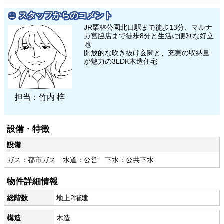
スタッフからのコメント
JR栗林公園北口駅まで徒歩13分、マルナ
カ宮脇店まで徒歩8分と生活に便利な好立
地
開放的な吹き抜け玄関と、充実の収納量
が魅力の3LDK木造住宅
担当：竹内 梓
設備・特徴
設備
ガス：都市ガス 水道：公営 下水：公共下水
物件詳細情報
総階数
地上2階建
構造
木造