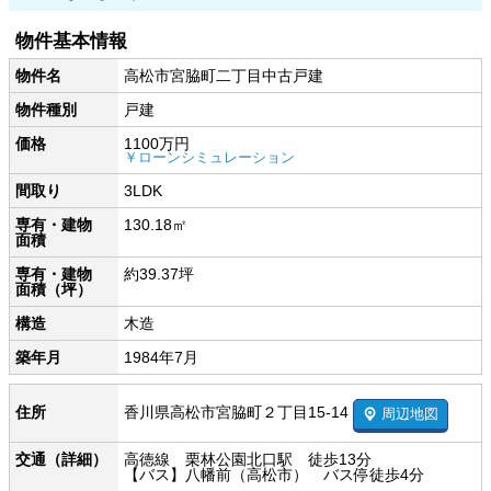
物件基本情報
物件名
高松市宮脇町二丁目中古戸建
物件種別
戸建
価格
1100万円
￥ローンシミュレーション
間取り
3LDK
専有・建物
130.18㎡
面積
専有・建物
約39.37坪
面積（坪）
構造
木造
築年月
1984年7月
香川県高松市宮脇町２丁目15-14
住所
周辺地図
交通（詳細）
高徳線 栗林公園北口駅 徒歩13分
【バス】八幡前（高松市） バス停徒歩4分