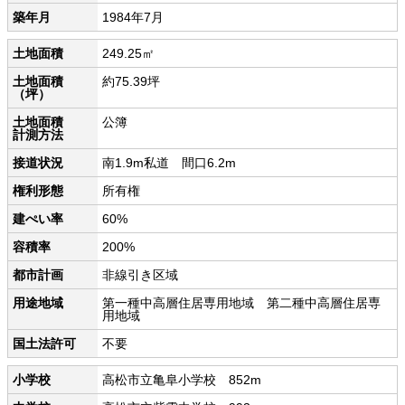
築年月
1984年7月
土地面積
249.25㎡
土地面積
約75.39坪
（坪）
土地面積
公簿
計測方法
接道状況
南1.9m私道 間口6.2m
権利形態
所有権
建ぺい率
60%
容積率
200%
都市計画
非線引き区域
用途地域
第一種中高層住居専用地域 第二種中高層住居専
用地域
国土法許可
不要
小学校
高松市立亀阜小学校 852m