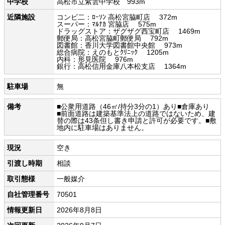
中学校
高松市立紫雲中学校 993m
近隣施設
コンビ二：ﾛｰｿﾝ 高松宮脇町店 372m
スーパー：ﾏﾙﾅｶ 宮脇店 575m
ドラッグストア：ザグザグ西宝町店 1469m
郵便局：高松宮脇町郵便局 792m
図書館：香川大学図書館中央館 973m
総合病院：えのもとｸﾘﾆｯｸ 1205m
内科：形見医院 976m
銀行：高松信用金庫八本松支店 1364m
駐車場
無
備考
■公衆用道路（46㎡/持分3分の1）あり■倉庫あり
■前面道路は建築基準法上の道路ではないため、建
替の際は43条但し書き申請と許可が必要です。■敷
地内に駐車場はありません。
現況
空き
引渡し時期
相談
取引態様
一般媒介
自社管理番号
70501
情報更新日
2026年8月8日