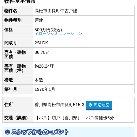
物件基本情報
物件名
高松市由良町中古戸建
物件種別
戸建
価格
500万円
(税込)
￥ローンシミュレーション
間取り
2SLDK
専有・建物
86.75㎡
面積
専有・建物
約26.24坪
面積（坪）
構造
木造
築年月
1970年1月
香川県高松市由良町515-3
住所
周辺地図
交通（詳細）
【バス】切戸（香川県） バス停徒歩6分
スタッフからのコメント