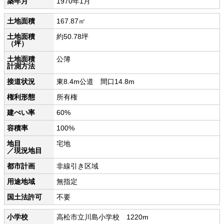
築年月
1970年1月
土地面積
167.87㎡
土地面積
約50.78坪
（坪）
土地面積
公簿
計測方法
接道状況
東8.4m公道 間口14.8m
権利形態
所有権
建ぺい率
60%
容積率
100%
地目
宅地
／現況地目
都市計画
非線引き区域
用途地域
無指定
国土法許可
不要
小学校
高松市立川島小学校 1220m