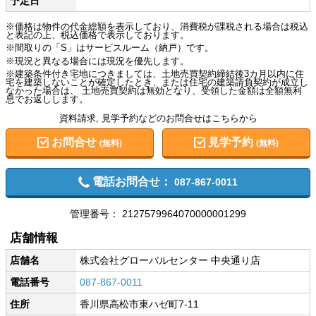
予定日
※価格は物件の代金総額を表示しており、消費税が課税される場合は税込
と表記の上、税込価格で表示しております。
※間取りの「S」はサービスルーム（納戸）です。
※現況と異なる場合には現況を優先します。
※建築条件付き宅地につきましては、土地売買契約締結後3カ月以内に住
宅を建築しないことが確定したとき、または住宅の建築請負契約が成立し
なかった場合は、 土地売買契約は無効となり、受領した金額は全額無利
息でお返しします。
資料請求, 見学予約などのお問合せはこちらから
お問合せ
見学予約
(無料)
(無料)
電話お問合せ：
087-867-0011
管理番号：
2127579964070000001299
店舗情報
店舗名
株式会社グローバルセンター 中央通り店
電話番号
087-867-0011
住所
香川県高松市東ハゼ町7-11