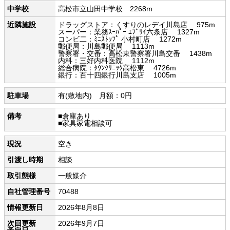
中学校
高松市立山田中学校 2268m
近隣施設
ドラッグストア：くすりのレデイ川島店 975m
スーパー：業務ｽｰﾊﾟｰ ｴﾌﾞﾘｲ六条店 1327m
コンビ二：ﾐﾆｽﾄｯﾌﾟ 小村町店 1272m
郵便局：川島郵便局 1113m
警察署・交番：高松東警察署川島交番 1438m
内科：三好内科医院 1112m
総合病院：ﾀｳﾝｸﾘﾆｯｸ高松東 4726m
銀行：百十四銀行川島支店 1005m
駐車場
有(敷地内) 月額：0円
備考
■倉庫あり
■家具家電相談可
現況
空き
引渡し時期
相談
取引態様
一般媒介
自社管理番号
70488
情報更新日
2026年8月8日
次回更新
2026年9月7日